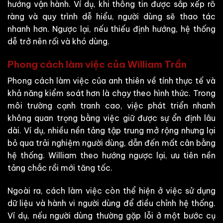
hướng vận hành. Ví dụ, khi thông tin được sắp xếp rõ
ràng và quy trình dễ hiểu, người dùng sẽ thao tác
nhanh hơn. Ngược lại, nếu thiếu định hướng, hệ thống
dễ trở nên rối và khó dùng.
Phong cách làm việc của William Trần
Phong cách làm việc của anh thiên về tính thực tế và
khả năng kiểm soát hơn là chạy theo hình thức. Trong
môi trường cạnh tranh cao, việc phát triển nhanh
không quan trọng bằng việc giữ được sự ổn định lâu
dài. Ví dụ, nhiều nền tảng tập trung mở rộng nhưng lại
bỏ qua trải nghiệm người dùng, dẫn đến mất cân bằng
hệ thống. William theo hướng ngược lại, ưu tiên nền
tảng chắc rồi mới tăng tốc.
Ngoài ra, cách làm việc còn thể hiện ở việc sử dụng
dữ liệu và hành vi người dùng để điều chỉnh hệ thống.
Ví dụ, nếu người dùng thường gặp lỗi ở một bước cụ