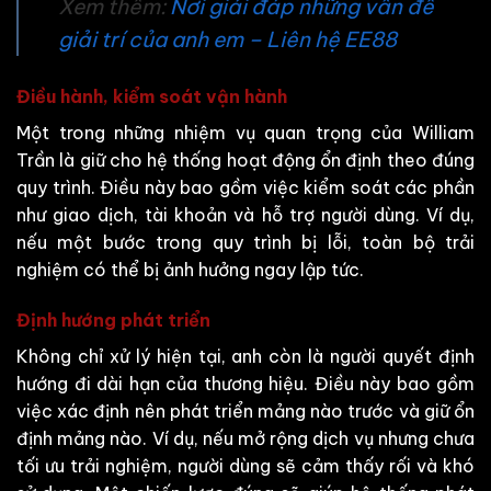
Xem thêm:
Nơi giải đáp những vấn đề
giải trí của anh em – Liên hệ EE88
Điều hành, kiểm soát vận hành
Một trong những nhiệm vụ quan trọng của William
Trần là giữ cho hệ thống hoạt động ổn định theo đúng
quy trình. Điều này bao gồm việc kiểm soát các phần
như giao dịch, tài khoản và hỗ trợ người dùng. Ví dụ,
nếu một bước trong quy trình bị lỗi, toàn bộ trải
nghiệm có thể bị ảnh hưởng ngay lập tức.
Định hướng phát triển
Không chỉ xử lý hiện tại, anh còn là người quyết định
hướng đi dài hạn của thương hiệu. Điều này bao gồm
việc xác định nên phát triển mảng nào trước và giữ ổn
định mảng nào. Ví dụ, nếu mở rộng dịch vụ nhưng chưa
tối ưu trải nghiệm, người dùng sẽ cảm thấy rối và khó