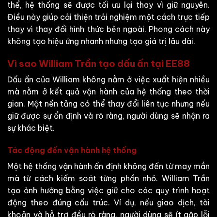
thể, hệ thống sẽ được tối ưu lại thay vì giữ nguyên.
Điều này giúp cải thiện trải nghiệm một cách trực tiếp
thay vì thay đổi hình thức bên ngoài. Phong cách này
không tạo hiệu ứng nhanh nhưng tạo giá trị lâu dài.
Vì sao William Trần tạo dấu ấn tại EE88
Dấu ấn của William không nằm ở việc xuất hiện nhiều
mà nằm ở kết quả vận hành của hệ thống theo thời
gian. Một nền tảng có thể thay đổi liên tục nhưng nếu
giữ được sự ổn định và rõ ràng, người dùng sẽ nhận ra
sự khác biệt.
Tác động đến vận hành hệ thống
Một hệ thống vận hành ổn định không đến từ may mắn
mà từ cách kiểm soát từng phần nhỏ. William Trần
tạo ảnh hưởng bằng việc giữ cho các quy trình hoạt
động theo đúng cấu trúc. Ví dụ, nếu giao dịch, tài
khoản và hỗ trợ đều rõ ràng, người dùng sẽ ít gặp lỗi