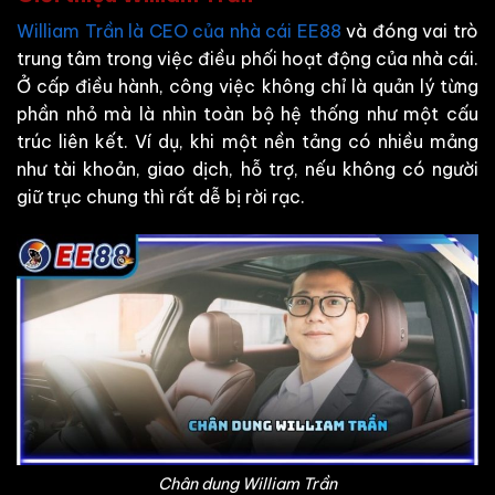
William Trần là CEO của nhà cái EE88
và đóng vai trò
trung tâm trong việc điều phối hoạt động của nhà cái.
Ở cấp điều hành, công việc không chỉ là quản lý từng
phần nhỏ mà là nhìn toàn bộ hệ thống như một cấu
trúc liên kết. Ví dụ, khi một nền tảng có nhiều mảng
như tài khoản, giao dịch, hỗ trợ, nếu không có người
giữ trục chung thì rất dễ bị rời rạc.
Chân dung William Trần