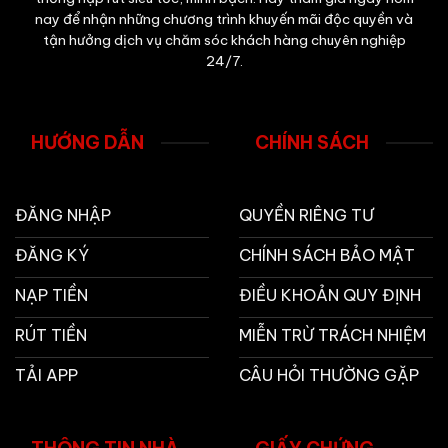
nay để nhận những chương trình khuyến mãi độc quyền và
tận hưởng dịch vụ chăm sóc khách hàng chuyên nghiệp
24/7.
HƯỚNG DẪN
CHÍNH SÁCH
ĐĂNG NHẬP
QUYỀN RIÊNG TƯ
ĐĂNG KÝ
CHÍNH SÁCH BẢO MẬT
NẠP TIỀN
ĐIỀU KHOẢN QUY ĐỊNH
RÚT TIỀN
MIỄN TRỪ TRÁCH NHIỆM
TẢI APP
CÂU HỎI THƯỜNG GẶP