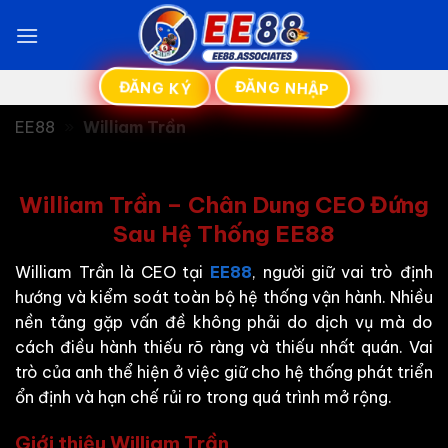
Chuyển
đến
nội
dung
ĐĂNG KÝ
ĐĂNG NHẬP
EE88
»
William Trần
William Trần – Chân Dung CEO Đứng
Sau Hệ Thống EE88
William Trần là CEO tại
EE88
, người giữ vai trò định
hướng và kiểm soát toàn bộ hệ thống vận hành. Nhiều
nền tảng gặp vấn đề không phải do dịch vụ mà do
cách điều hành thiếu rõ ràng và thiếu nhất quán. Vai
trò của anh thể hiện ở việc giữ cho hệ thống phát triển
ổn định và hạn chế rủi ro trong quá trình mở rộng.
Giới thiệu William Trần