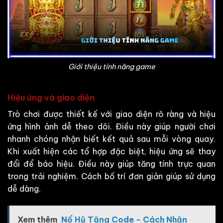
Giới thiệu tính năng game
Hiệu ứng và giao diện
Trò chơi được thiết kế với giao diện rõ ràng và hiệu
ứng hình ảnh dễ theo dõi. Điều này giúp người chơi
nhanh chóng nhận biết kết quả sau mỗi vòng quay.
Khi xuất hiện các tổ hợp đặc biệt, hiệu ứng sẽ thay
đổi để báo hiệu. Điều này giúp tăng tính trực quan
trong trải nghiệm. Cách bố trí đơn giản giúp sử dụng
dễ dàng.
Xem thêm
Nổ Hũ Tặng Code - Cách Nhận