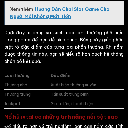
Xem thêm
Hướng Dẫn Chơi Slot Game Cho
Người Mới Không Mất Tiền
Dưới đây là bảng so sánh các loại thưởng phổ biến
trong game để bạn dễ hình dung. Bảng này giúp phân
biệt rõ đặc điểm của từng loại phần thưởng. Khi nắm
được thông tin này, bạn sẽ hiểu rõ hơn cách hệ thống
phân bổ kết quả.
Loại thưởng
Đặc điểm
Thưởng nhỏ
Xuất hiện thường xuyên
Thưởng trung
Tần suất trung bình
Jackpot
Giá trị lớn, ít xuất hiện
Nổ hũ ixtal có những tính năng nổi bật nào
Để hiểu rõ hơn về trải nghiệm, bạn cần nắm các tính