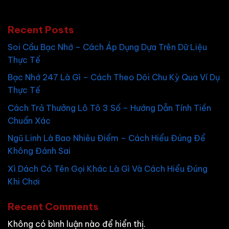
Recent Posts
Soi Cầu Bạc Nhớ – Cách Áp Dụng Dựa Trên Dữ Liệu
Thực Tế
Bạc Nhớ 247 Là Gì – Cách Theo Dõi Chu Kỳ Qua Ví Dụ
Thực Tế
Cách Trả Thưởng Lô Tô 3 Số – Hướng Dẫn Tính Tiền
Chuẩn Xác
Ngũ Linh Là Bao Nhiêu Điểm – Cách Hiểu Đúng Để
Không Đánh Sai
Xì Dách Có Tên Gọi Khác Là Gì Và Cách Hiểu Đúng
Khi Chơi
Recent Comments
Không có bình luận nào để hiển thị.