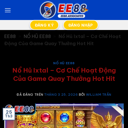
Chuyển
đến
nội
dung
ĐĂNG KÝ
ĐĂNG NHẬP
EE88
»
NỔ HŨ EE88
»
Nổ Hũ Ixtal – Cơ Chế Hoạt
Động Của Game Quay Thưởng Hot Hit
NỔ HŨ EE88
Nổ Hũ Ixtal – Cơ Chế Hoạt Động
Của Game Quay Thưởng Hot Hit
ĐÃ ĐĂNG TRÊN
THÁNG 3 25, 2026
BỞI
WILLIAM TRẦN
25
Th3