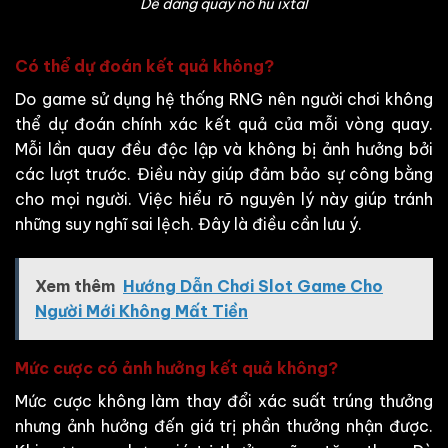
Dễ dàng quay nổ hũ ixtal
Có thể dự đoán kết quả không?
Do game sử dụng hệ thống RNG nên người chơi không
thể dự đoán chính xác kết quả của mỗi vòng quay.
Mỗi lần quay đều độc lập và không bị ảnh hưởng bởi
các lượt trước. Điều này giúp đảm bảo sự công bằng
cho mọi người. Việc hiểu rõ nguyên lý này giúp tránh
những suy nghĩ sai lệch. Đây là điều cần lưu ý.
Xem thêm
Hướng Dẫn Chơi Slot Game Cho
Người Mới Không Mất Tiền
Mức cược có ảnh hưởng kết quả không?
Mức cược không làm thay đổi xác suất trúng thưởng
nhưng ảnh hưởng đến giá trị phần thưởng nhận được.