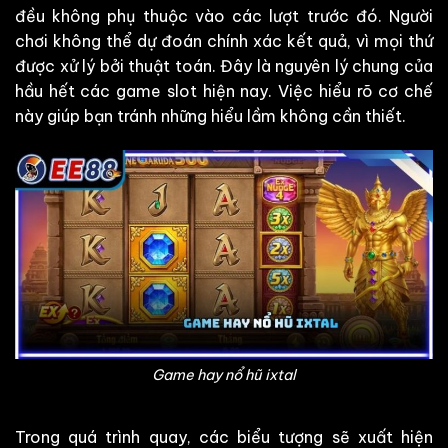
đều không phụ thuộc vào các lượt trước đó. Người
chơi không thể dự đoán chính xác kết quả, vì mọi thứ
được xử lý bởi thuật toán. Đây là nguyên lý chung của
hầu hết các game slot hiện nay. Việc hiểu rõ cơ chế
này giúp bạn tránh những hiểu lầm không cần thiết.
Game hay nổ hũ ixtal
Trong quá trình quay, các biểu tượng sẽ xuất hiện