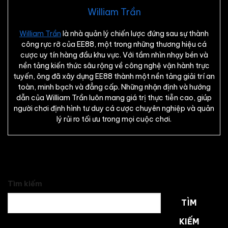
William Trần
William Trần
là nhà quản lý chiến lược đứng sau sự thành
công rực rỡ của EE88, một trong những thương hiệu cá
cược uy tín hàng đầu khu vực. Với tầm nhìn nhạy bén và
nền tảng kiến thức sâu rộng về công nghệ vận hành trực
tuyến, ông đã xây dựng EE88 thành một nền tảng giải trí an
toàn, minh bạch và đẳng cấp. Những nhận định và hướng
dẫn của William Trần luôn mang giá trị thực tiễn cao, giúp
người chơi định hình tư duy cá cược chuyên nghiệp và quản
lý rủi ro tối ưu trong mọi cuộc chơi.
Tìm kiếm
TÌM
KIẾM