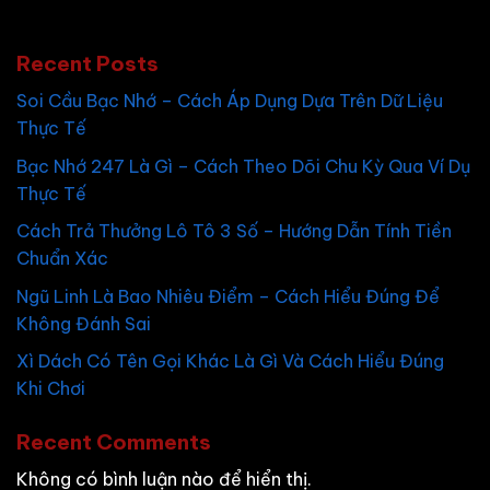
Recent Posts
Soi Cầu Bạc Nhớ – Cách Áp Dụng Dựa Trên Dữ Liệu
Thực Tế
Bạc Nhớ 247 Là Gì – Cách Theo Dõi Chu Kỳ Qua Ví Dụ
Thực Tế
Cách Trả Thưởng Lô Tô 3 Số – Hướng Dẫn Tính Tiền
Chuẩn Xác
Ngũ Linh Là Bao Nhiêu Điểm – Cách Hiểu Đúng Để
Không Đánh Sai
Xì Dách Có Tên Gọi Khác Là Gì Và Cách Hiểu Đúng
Khi Chơi
Recent Comments
Không có bình luận nào để hiển thị.