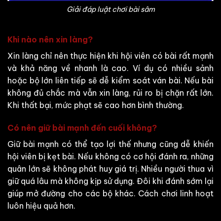
Giải đáp luật chơi bài sâm
Khi nào nên xin làng?
Xin làng chỉ nên thực hiện khi hội viên có bài rất mạnh
và khả năng về nhanh là cao. Ví dụ có nhiều sảnh
hoặc bộ lớn liên tiếp sẽ dễ kiểm soát ván bài. Nếu bài
không đủ chắc mà vẫn xin làng, rủi ro bị chặn rất lớn.
Khi thất bại, mức phạt sẽ cao hơn bình thường.
Có nên giữ bài mạnh đến cuối không?
Giữ bài mạnh có thể tạo lợi thế nhưng cũng dễ khiến
hội viên bị kẹt bài. Nếu không có cơ hội đánh ra, những
quân lớn sẽ không phát huy giá trị. Nhiều người thua vì
giữ quá lâu mà không kịp sử dụng. Đôi khi đánh sớm lại
giúp mở đường cho các bộ khác. Cách chơi linh hoạt
luôn hiệu quả hơn.