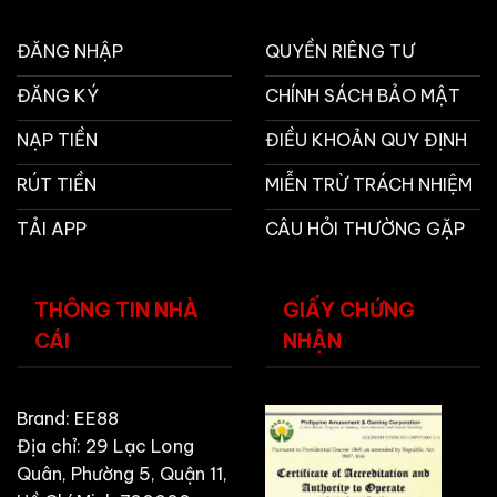
ĐĂNG NHẬP
QUYỀN RIÊNG TƯ
ĐĂNG KÝ
CHÍNH SÁCH BẢO MẬT
NẠP TIỀN
ĐIỀU KHOẢN QUY ĐỊNH
RÚT TIỀN
MIỄN TRỪ TRÁCH NHIỆM
TẢI APP
CÂU HỎI THƯỜNG GẶP
THÔNG TIN NHÀ
GIẤY CHỨNG
CÁI
NHẬN
Brand:
EE88
Địa chỉ: 29 Lạc Long
Quân, Phường 5, Quận 11,