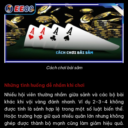
Cách chơi bài sâm
Những tình huống dễ nhầm khi chơi
Nhiều hội viên thường nhầm giữa sảnh và các bộ bài
khác khi vội vàng đánh nhanh. Ví dụ 2-3-4 không
được tính là sảnh hợp lệ trong một số luật biến thể.
Hoặc trường hợp giữ quá nhiều quân lớn nhưng không
ghép được thành bộ mạnh cũng làm giảm hiệu quả.