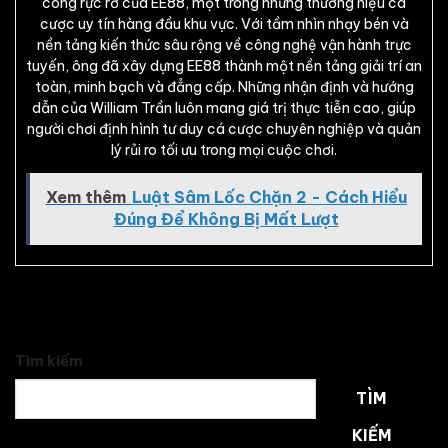
công rực rỡ của EE88, một trong những thương hiệu cá
cược uy tín hàng đầu khu vực. Với tầm nhìn nhạy bén và
nền tảng kiến thức sâu rộng về công nghệ vận hành trực
tuyến, ông đã xây dựng EE88 thành một nền tảng giải trí an
toàn, minh bạch và đẳng cấp. Những nhận định và hướng
dẫn của William Trần luôn mang giá trị thực tiễn cao, giúp
người chơi định hình tư duy cá cược chuyên nghiệp và quản
lý rủi ro tối ưu trong mọi cuộc chơi.
Xem thêm
Luật Sâm Lốc Chặn 2 - Cách Hiểu
Đúng Để Không Bị Mất Lượt
Tìm kiếm
TÌM
KIẾM