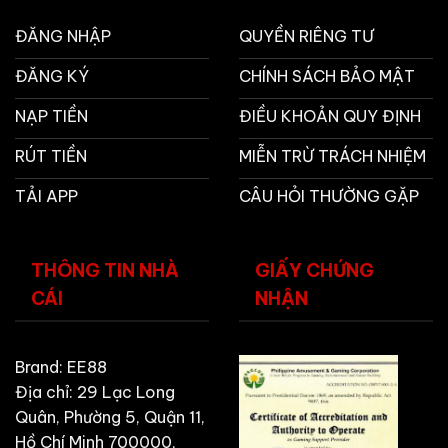
ĐĂNG NHẬP
QUYỀN RIÊNG TƯ
ĐĂNG KÝ
CHÍNH SÁCH BẢO MẬT
NẠP TIỀN
ĐIỀU KHOẢN QUY ĐỊNH
RÚT TIỀN
MIỄN TRỪ TRÁCH NHIỆM
TẢI APP
CÂU HỎI THƯỜNG GẶP
THÔNG TIN NHÀ
GIẤY CHỨNG
CÁI
NHẬN
Brand:
EE88
Địa chỉ: 29 Lạc Long
Quân, Phường 5, Quận 11,
Hồ Chí Minh 700000,