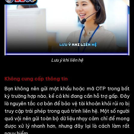
Lưu ý khi liên hệ
Không cung cấp thông tin
Bạn không nên gửi mật khẩu hoặc mã OTP trong bất
kỳ trường hợp nào, kể cả khi đang cần hỗ trợ gấp. Đây
là nguyên tắc cơ bản để bảo vệ tài khoản khỏi rủi ro bị
truy cập trái phép trong quá trình liên hệ. Một số người
quá vội nên gửi toàn bộ dữ liệu nhạy cảm chỉ để mong
được xử lý nhanh hơn, nhưng đây lại là cách làm rất
nguy hiểm.