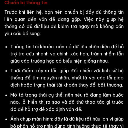
Chuẩn bị thông tin
Trước khi liên hệ, bạn nên chuẩn bị đầy đủ thông tin
liên quan đến vấn đề đang gặp. Việc này giúp hệ
thống có đủ dữ liệu để kiểm tra ngay mà không cần
yêu cầu bổ sung.
Thông tin tài khoản: cần có dữ liệu nhận diện để hỗ
trợ tra cứu nhanh và chính xác hơn, tránh nhầm lẫn
giữa các trường hợp có biểu hiện giống nhau.
Thời điểm xảy ra lỗi: giúp đối chiếu với lịch sử hệ
thống để tìm nguyên nhân, nhất là với các lỗi giao
dịch hoặc trạng thái tài khoản thay đổi bất thường.
Mô tả trạng thái cụ thể: nên nêu rõ đang làm bước
nào, lỗi hiển thị ra sao và đã thử thao tác gì trước
đó để hỗ trợ dễ xác định vấn đề.
Ảnh chụp màn hình: đây là dữ liệu rất hữu ích vì giúp
bộ phận hỗ trợ nhìn đúng tình huống thực tế thay vì