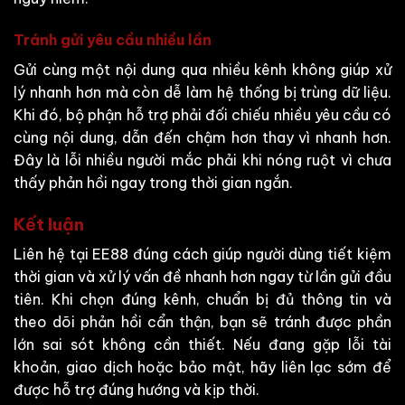
Tránh gửi yêu cầu nhiều lần
Gửi cùng một nội dung qua nhiều kênh không giúp xử
lý nhanh hơn mà còn dễ làm hệ thống bị trùng dữ liệu.
Khi đó, bộ phận hỗ trợ phải đối chiếu nhiều yêu cầu có
cùng nội dung, dẫn đến chậm hơn thay vì nhanh hơn.
Đây là lỗi nhiều người mắc phải khi nóng ruột vì chưa
thấy phản hồi ngay trong thời gian ngắn.
Kết luận
Liên hệ tại EE88 đúng cách giúp người dùng tiết kiệm
thời gian và xử lý vấn đề nhanh hơn ngay từ lần gửi đầu
tiên. Khi chọn đúng kênh, chuẩn bị đủ thông tin và
theo dõi phản hồi cẩn thận, bạn sẽ tránh được phần
lớn sai sót không cần thiết. Nếu đang gặp lỗi tài
khoản, giao dịch hoặc bảo mật, hãy liên lạc sớm để
được hỗ trợ đúng hướng và kịp thời.