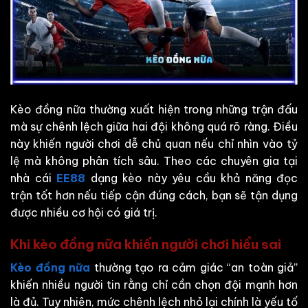
Kèo đồng nữa thường xuất hiện trong những trận đấu
mà sự chênh lệch giữa hai đội không quá rõ ràng. Điều
này khiến người chơi dễ chủ quan nếu chỉ nhìn vào tỷ
lệ mà không phân tích sâu. Theo các chuyên gia tại
nhà cái
EE88
dạng kèo này yêu cầu khả năng đọc
trận tốt hơn nếu tiếp cận đúng cách, bạn sẽ tận dụng
được nhiều cơ hội có giá trị.
Khi kèo đồng nữa khiến người chơi hiểu sai
Kèo đồng nữa
thường tạo ra cảm giác “an toàn giả”
khiến nhiều người tin rằng chỉ cần chọn đội mạnh hơn
là đủ. Tuy nhiên, mức chênh lệch nhỏ lại chính là yếu tố