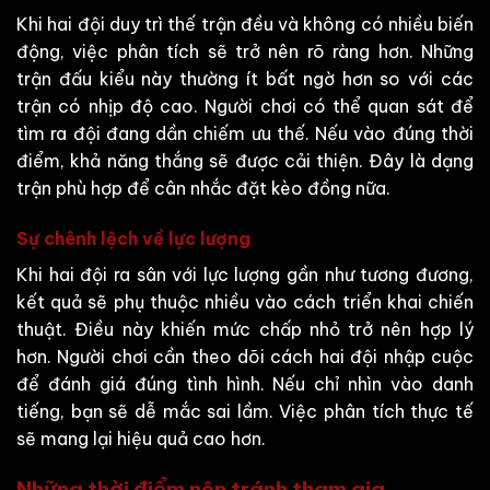
Khi hai đội duy trì thế trận đều và không có nhiều biến
động, việc phân tích sẽ trở nên rõ ràng hơn. Những
trận đấu kiểu này thường ít bất ngờ hơn so với các
trận có nhịp độ cao. Người chơi có thể quan sát để
tìm ra đội đang dần chiếm ưu thế. Nếu vào đúng thời
điểm, khả năng thắng sẽ được cải thiện. Đây là dạng
trận phù hợp để cân nhắc đặt kèo đồng nữa.
Sự chênh lệch về lực lượng
Khi hai đội ra sân với lực lượng gần như tương đương,
kết quả sẽ phụ thuộc nhiều vào cách triển khai chiến
thuật. Điều này khiến mức chấp nhỏ trở nên hợp lý
hơn. Người chơi cần theo dõi cách hai đội nhập cuộc
để đánh giá đúng tình hình. Nếu chỉ nhìn vào danh
tiếng, bạn sẽ dễ mắc sai lầm. Việc phân tích thực tế
sẽ mang lại hiệu quả cao hơn.
Những thời điểm nên tránh tham gia