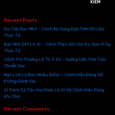
KIẾM
Recent Posts
Soi Cầu Bạc Nhớ – Cách Áp Dụng Dựa Trên Dữ Liệu
Thực Tế
Bạc Nhớ 247 Là Gì – Cách Theo Dõi Chu Kỳ Qua Ví Dụ
Thực Tế
Cách Trả Thưởng Lô Tô 3 Số – Hướng Dẫn Tính Tiền
Chuẩn Xác
Ngũ Linh Là Bao Nhiêu Điểm – Cách Hiểu Đúng Để
Không Đánh Sai
Xì Dách Có Tên Gọi Khác Là Gì Và Cách Hiểu Đúng
Khi Chơi
Recent Comments