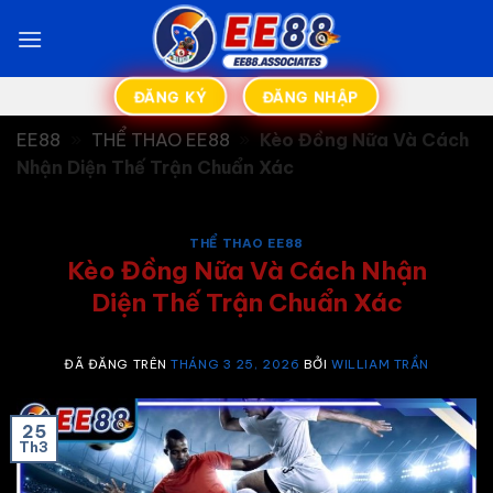
Chuyển
đến
nội
dung
ĐĂNG NHẬP
ĐĂNG KÝ
EE88
»
THỂ THAO EE88
»
Kèo Đồng Nữa Và Cách
Nhận Diện Thế Trận Chuẩn Xác
THỂ THAO EE88
Kèo Đồng Nữa Và Cách Nhận
Diện Thế Trận Chuẩn Xác
ĐÃ ĐĂNG TRÊN
THÁNG 3 25, 2026
BỞI
WILLIAM TRẦN
25
Th3