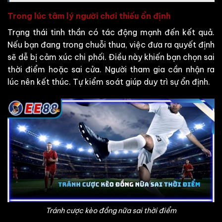
Trong lúc tâm lý người chơi thiếu ổn định
Trạng thái tinh thần có tác động mạnh đến kết quả.
Nếu bạn đang trong chuỗi thua, việc đưa ra quyết định
sẽ dễ bị cảm xúc chi phối. Điều này khiến bạn chọn sai
thời điểm hoặc sai cửa. Người tham gia cần nhận ra
lúc nên kết thúc. Tự kiểm soát giúp duy trì sự ổn định.
Tránh cược kèo đồng nữa sai thời điểm