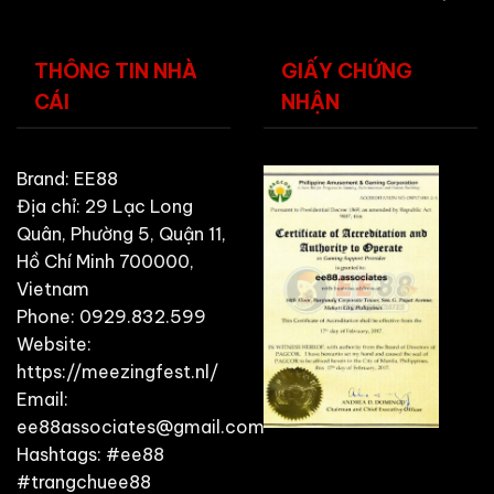
THÔNG TIN NHÀ
GIẤY CHỨNG
CÁI
NHẬN
Brand:
EE88
Địa chỉ: 29 Lạc Long
Quân, Phường 5, Quận 11,
Hồ Chí Minh 700000,
Vietnam
Phone: 0929.832.599
Website:
https://meezingfest.nl/
Email:
ee88associates@gmail.com
Hashtags: #ee88
#trangchuee88