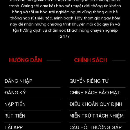
tranh. Chúng tôi cam kết bảo mật tuyệt đối thông tin khách
hàng và tối ưu hóa trải nghiệm người dùng thông qua hệ
thống nạp rút siêu tốc, minh bạch. Hãy tham gia ngay hôm
nay để nhận những chương trình khuyến mãi độc quyền và
tận hưởng dịch vụ chăm sóc khách hàng chuyên nghiệp
24/7.
HƯỚNG DẪN
CHÍNH SÁCH
ĐĂNG NHẬP
QUYỀN RIÊNG TƯ
ĐĂNG KÝ
CHÍNH SÁCH BẢO MẬT
NẠP TIỀN
ĐIỀU KHOẢN QUY ĐỊNH
RÚT TIỀN
MIỄN TRỪ TRÁCH NHIỆM
TẢI APP
CÂU HỎI THƯỜNG GẶP