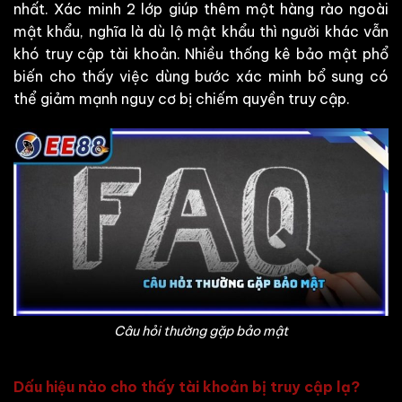
nhất. Xác minh 2 lớp giúp thêm một hàng rào ngoài
mật khẩu, nghĩa là dù lộ mật khẩu thì người khác vẫn
khó truy cập tài khoản. Nhiều thống kê bảo mật phổ
biến cho thấy việc dùng bước xác minh bổ sung có
thể giảm mạnh nguy cơ bị chiếm quyền truy cập.
Câu hỏi thường gặp bảo mật
Dấu hiệu nào cho thấy tài khoản bị truy cập lạ?