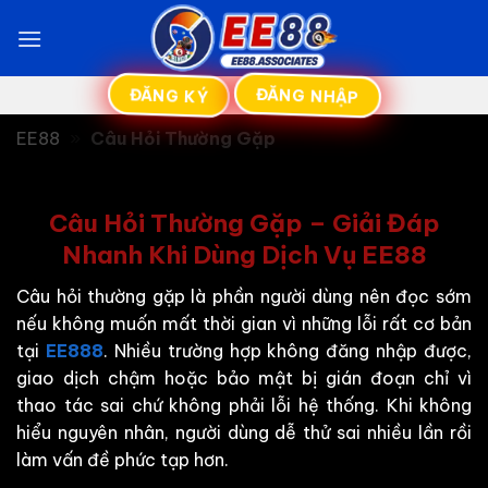
Chuyển
đến
nội
dung
ĐĂNG KÝ
ĐĂNG NHẬP
EE88
»
Câu Hỏi Thường Gặp
Câu Hỏi Thường Gặp – Giải Đáp
Nhanh Khi Dùng Dịch Vụ EE88
Câu hỏi thường gặp là phần người dùng nên đọc sớm
nếu không muốn mất thời gian vì những lỗi rất cơ bản
tại
EE888
. Nhiều trường hợp không đăng nhập được,
giao dịch chậm hoặc bảo mật bị gián đoạn chỉ vì
thao tác sai chứ không phải lỗi hệ thống. Khi không
hiểu nguyên nhân, người dùng dễ thử sai nhiều lần rồi
làm vấn đề phức tạp hơn.