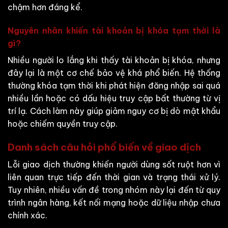
chậm hơn đáng kể.
Nguyên nhân khiến tài khoản bị khóa tạm thời là
gì?
Nhiều người lo lắng khi thấy tài khoản bị khóa, nhưng
đây lại là một cơ chế bảo vệ khá phổ biến. Hệ thống
thường khóa tạm thời khi phát hiện đăng nhập sai quá
nhiều lần hoặc có dấu hiệu truy cập bất thường từ vị
trí lạ. Cách làm này giúp giảm nguy cơ bị dò mật khẩu
hoặc chiếm quyền truy cập.
Danh sách câu hỏi phổ biến về giao dịch
Lỗi giao dịch thường khiến người dùng sốt ruột hơn vì
liên quan trực tiếp đến thời gian và trạng thái xử lý.
Tuy nhiên, nhiều vấn đề trong nhóm này lại đến từ quy
trình ngân hàng, kết nối mạng hoặc dữ liệu nhập chưa
chính xác.