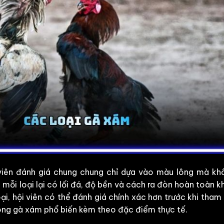
 viên đánh giá chung chung chỉ dựa vào màu lông mà kh
, mỗi loại lại có lối đá, độ bền và cách ra đòn hoàn toàn 
oại, hội viên có thể đánh giá chính xác hơn trước khi tham
 dòng gà xám phổ biến kèm theo đặc điểm thực tế.