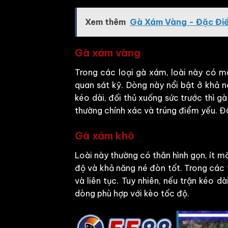
Xem thêm
Gà Xám Vàng - Đặc Điể
Gà xám vàng
Trong các loại gà xám, loài này có m
quan sát kỹ. Dòng này nổi bật ở khả n
kéo dài, đối thủ xuống sức trước thì 
thường chính xác và trúng điểm yếu. Đ
Gà xám khô
Loài này thường có thân hình gọn, ít m
độ và khả năng né đòn tốt. Trong các 
và liên tục. Tuy nhiên, nếu trận kéo d
dòng phù hợp với kèo tốc độ.