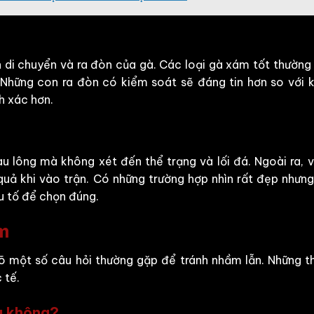
 di chuyển và ra đòn của gà. Các loại gà xám tốt thường 
p. Những con ra đòn có kiểm soát sẽ đáng tin hơn so với k
h xác hơn.
u lông mà không xét đến thể trạng và lối đá. Ngoài ra, v
ả khi vào trận. Có những trường hợp nhìn rất đẹp nhưng 
u tố để chọn đúng.
m
 rõ một số câu hỏi thường gặp để tránh nhầm lẫn. Những t
 tế.
u không?