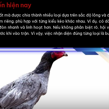
n hiện nay
 mà được chia thành nhiều loại dựa trên sắc độ lông và 
m riêng, phù hợp với từng kiểu kèo khác nhau. Ví dụ, có d
đòn nhanh và linh hoạt hơn. Nếu không phân biệt rõ, hội v
ớc khi vào trận. Vì vậy, việc nhận diện đúng từng loại là 