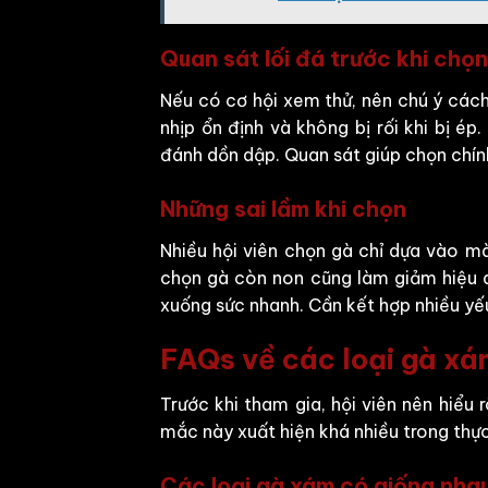
Quan sát lối đá trước khi chọn
Nếu có cơ hội xem thử, nên chú ý cách
nhịp ổn định và không bị rối khi bị é
đánh dồn dập. Quan sát giúp chọn chín
Những sai lầm khi chọn
Nhiều hội viên chọn gà chỉ dựa vào mà
chọn gà còn non cũng làm giảm hiệu qu
xuống sức nhanh. Cần kết hợp nhiều yế
FAQs về các loại gà xá
Trước khi tham gia, hội viên nên hiểu
mắc này xuất hiện khá nhiều trong thực
Các loại gà xám có giống nha