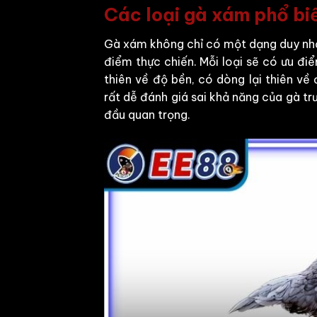
Các loại gà xám phổ biế
Gà xám không chỉ có một dạng duy nhất
điểm thực chiến. Mỗi loại sẽ có ưu điể
thiên về độ bền, có dòng lại thiên về 
rất dễ đánh giá sai khả năng của gà trư
đầu quan trọng.