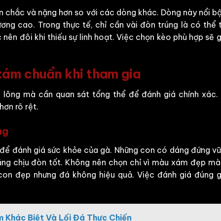
n chắc và nặng hơn so với các dòng khác. Dòng này nổi bậ
ng cao. Trong thực tế, chỉ cần vài đòn trúng là có thể 
c nên đôi khi thiếu sự linh hoạt. Việc chọn kèo phù hợp sẽ 
xám chuẩn khi tham gia
lông mà cần quan sát tổng thể để đánh giá chính xác. 
hơn rõ rệt.
ng
 để đánh giá sức khỏe của gà. Những con có dáng đứng vữ
ăng chịu đòn tốt. Không nên chọn chỉ vì màu xám đẹp mà
 con đẹp nhưng đá không hiệu quả. Việc đánh giá đúng g
 Khác Biệt Và Lối Đá Thực Chiến