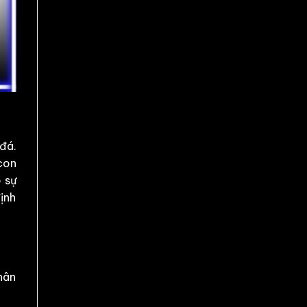
đá.
con
õ sự
ịnh
hân