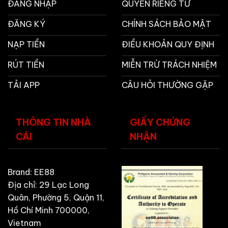
ĐĂNG NHẬP
QUYỀN RIÊNG TƯ
ĐĂNG KÝ
CHÍNH SÁCH BẢO MẬT
NẠP TIỀN
ĐIỀU KHOẢN QUY ĐỊNH
RÚT TIỀN
MIỄN TRỪ TRÁCH NHIỆM
TẢI APP
CÂU HỎI THƯỜNG GẶP
THÔNG TIN NHÀ
GIẤY CHỨNG
CÁI
NHẬN
Brand:
EE88
Địa chỉ: 29 Lạc Long
Quân, Phường 5, Quận 11,
Hồ Chí Minh 700000,
Vietnam