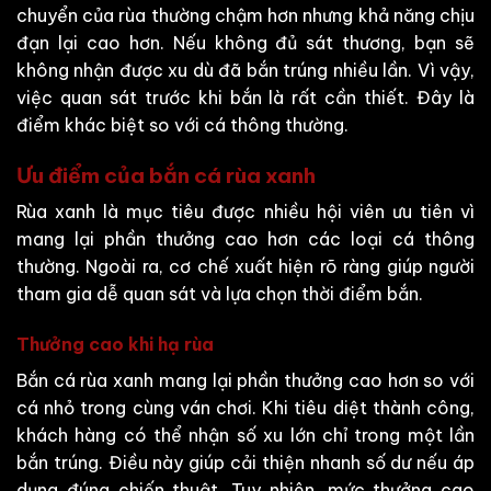
chuyển của rùa thường chậm hơn nhưng khả năng chịu
đạn lại cao hơn. Nếu không đủ sát thương, bạn sẽ
không nhận được xu dù đã bắn trúng nhiều lần. Vì vậy,
việc quan sát trước khi bắn là rất cần thiết. Đây là
điểm khác biệt so với cá thông thường.
Ưu điểm của bắn cá rùa xanh
Rùa xanh là mục tiêu được nhiều hội viên ưu tiên vì
mang lại phần thưởng cao hơn các loại cá thông
thường. Ngoài ra, cơ chế xuất hiện rõ ràng giúp người
tham gia dễ quan sát và lựa chọn thời điểm bắn.
Thưởng cao khi hạ rùa
Bắn cá rùa xanh mang lại phần thưởng cao hơn so với
cá nhỏ trong cùng ván chơi. Khi tiêu diệt thành công,
khách hàng có thể nhận số xu lớn chỉ trong một lần
bắn trúng. Điều này giúp cải thiện nhanh số dư nếu áp
dụng đúng chiến thuật. Tuy nhiên, mức thưởng cao