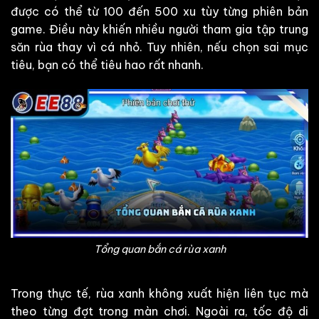
được có thể từ 100 đến 500 xu tùy từng phiên bản
game. Điều này khiến nhiều người tham gia tập trung
săn rùa thay vì cá nhỏ. Tuy nhiên, nếu chọn sai mục
tiêu, bạn có thể tiêu hao rất nhanh.
Tổng quan bắn cá rùa xanh
Trong thực tế, rùa xanh không xuất hiện liên tục mà
theo từng đợt trong màn chơi. Ngoài ra, tốc độ di