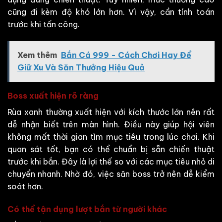
cũng đi kèm độ khó lớn hơn. Vì vậy, cần tính toán
trước khi tấn công.
Xem thêm
Bắn Cá 999 - Cách Chơi Hay Để
Giữ Xu Và Săn Thưởng Hiệu Quả
Boss xuất hiện rõ ràng
Rùa xanh thường xuất hiện với kích thước lớn nên rất
dễ nhận biết trên màn hình. Điều này giúp hội viên
không mất thời gian tìm mục tiêu trong lúc chơi. Khi
quan sát tốt, bạn có thể chuẩn bị sẵn chiến thuật
trước khi bắn. Đây là lợi thế so với các mục tiêu nhỏ di
chuyển nhanh. Nhờ đó, việc săn boss trở nên dễ kiểm
soát hơn.
Có thể tận dụng lượt bắn từ người khác